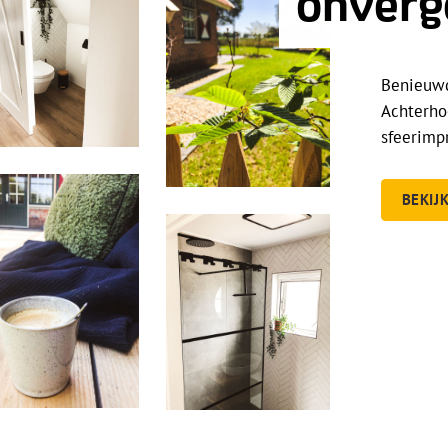
onverg
Benieuwd
Achterho
sfeerimpr
BEKIJ