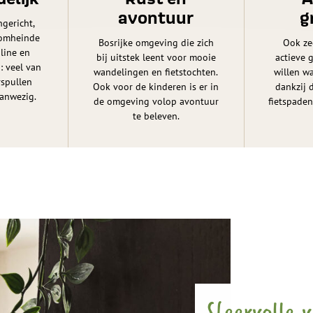
avontuur
g
ngericht,
g omheinde
Bosrijke omgeving die zich
Ook ze
line en
bij uitstek leent voor mooie
actieve 
: veel van
wandelingen en fietstochten.
willen wa
rspullen
Ook voor de kinderen is er in
dankzij 
aanwezig.
de omgeving volop avontuur
fietspaden
te beleven.
Sfeervolle 