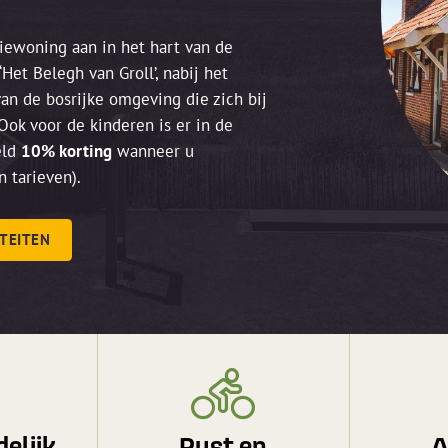
iewoning aan in het hart van de
Het Belegh van Groll’, nabij het
van de bosrijke omgeving die zich bij
Ook voor de kinderen is er in de
eld
10% korting
wanneer u
 tarieven).
ITEITEN
elijk
Rust en
A