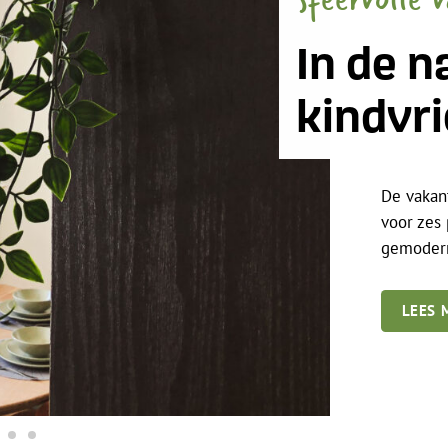
In de n
kindvri
De vakan
voor zes 
gemoderni
LEES 